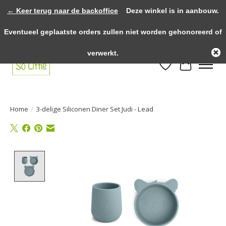
← Keer terug naar de backoffice
Deze winkel is in aanbouw.
>>>> voor 12.00u besteld? Dezelfde dag verzonden! >>>> Gratis verzenden
Eventueel geplaatste orders zullen niet worden gehonoreerd of
vanaf €75,- binnen NL! >>>> Fysieke winkel in Heythuysen!
verwerkt.
Verlanglijst
Winkelwa
Home
/
3-delige Siliconen Diner Set Judi - Lead
Product image slideshow Items