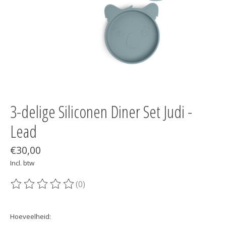
3-delige Siliconen Diner Set Judi -
Lead
€30,00
Incl. btw
(0)
De beoordeling van dit product is
0
van de 5
Hoeveelheid: