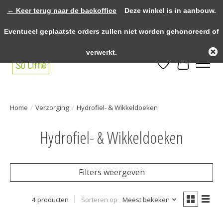
← Keer terug naar de backoffice
Deze winkel is in aanbouw.
>>>> voor 12.00u besteld? Dezelfde dag verzonden! >>>> Gratis verzenden
Eventueel geplaatste orders zullen niet worden gehonoreerd of
vanaf €75,- binnen NL! >>>> Fysieke winkel in Heythuysen!
verwerkt.
Verlanglijst
Winkelwa
Home
/
Verzorging
/
Hydrofiel- & Wikkeldoeken
Hydrofiel- & Wikkeldoeken
Filters weergeven
4 producten
Sorteren op
Meest bekeken