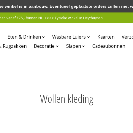
winkel is in aanbouw. Eventueel geplaatste orders zullen niet 
n vanaf €75,- binnen NL! >>>> Fysieke winkel in Heythuysen!
Eten & Drinken
Wasbare Luiers
Kaarten
Verz
& Rugzakken
Decoratie
Slapen
Cadeaubonnen
Wollen kleding