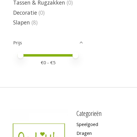
Tassen & Rugzakken
(0)
Decoratie
(0)
Slapen
(8)
Prijs
Minimale prijswaarde
Price maximum value
€
0
- €
5
Categorieën
Speelgoed
Dragen