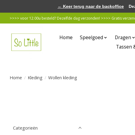
← Keer terug naar de backoffice
Deze 
>>>> voor 12.00u besteld? Dezelfde dag verzonden! >>>> Gratis verzende
Home
Speelgoed
Dragen
Tassen 
Home
/
Kleding
/
Wollen kleding
Categorieën