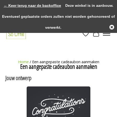
← Keer terug naar de backoffice
Deze winkel is in aanbouw.
>>>> voor 12.00u besteld? Dezelfde dag verzonden! >>>> Gratis verzenden
Eventueel geplaatste orders zullen niet worden gehonoreerd of
vanaf €75,- binnen NL! >>>> Fysieke winkel in Heythuysen!
verwerkt.
Verlanglijst
Winkelwa
Home
/ Een aangepaste cadeaubon aanmaken
Een aangepaste cadeaubon aanmaken
Jouw ontwerp