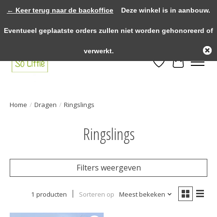
← Keer terug naar de backoffice
Deze winkel is in aanbouw.
>>>> voor 12.00u besteld? Dezelfde dag verzonden! >>>> Gratis verzenden
Eventueel geplaatste orders zullen niet worden gehonoreerd of
vanaf €75,- binnen NL! >>>> Fysieke winkel in Heythuysen!
verwerkt.
Verlanglijst
Winkelwa
Home
/
Dragen
/
Ringslings
Ringslings
Filters weergeven
1 producten
Sorteren op
Meest bekeken