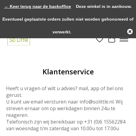
← Keer terug naar de backoffice
Deze winkel is in aanbouw.
>>>> voor 12.00u besteld? Dezelfde dag verzonden! >>>> Gratis verzenden
Eventueel geplaatste orders zullen niet worden gehonoreerd of
vanaf €75,- binnen NL! >>>> Fysieke winkel in Heythuysen!
verwerkt.
Verlanglijst
Winkelwa
Klantenservice
Heeft u vragen of wilt u advies? mail, app of bel ons
gerust.
U kunt uw email versturen naar
info@solittle.nl
. Wij
streven ernaar om op werkdagen binnen 24u te
reageren.
Telefonisch zijn wij bereikbaar op +31 (0)6 15562284
van woesndag t/m zaterdag van 10.00u tot 17.00u