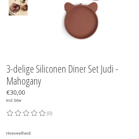
3-delige Siliconen Diner Set Judi -
Mahogany
€30,00
Incl. btw
(0)
De beoordeling van dit product is
0
van de 5
Hoeveelheid: