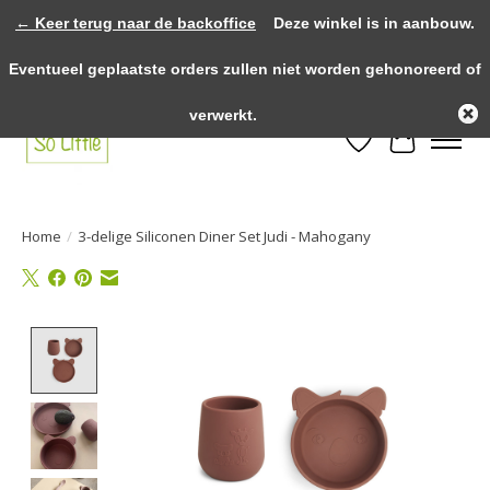
← Keer terug naar de backoffice
Deze winkel is in aanbouw.
>>>> voor 12.00u besteld? Dezelfde dag verzonden! >>>> Gratis verzenden
Eventueel geplaatste orders zullen niet worden gehonoreerd of
vanaf €75,- binnen NL! >>>> Fysieke winkel in Heythuysen!
verwerkt.
Verlanglijst
Winkelwa
Home
/
3-delige Siliconen Diner Set Judi - Mahogany
Product image slideshow Items