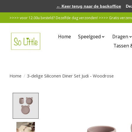
← Keer terug naar de backoffice
Deze 
>>>> voor 12.00u besteld? Dezelfde dag verzonden! >>>> Gratis verzende
Home
Speelgoed
Dragen
Tassen 
Home
/
3-delige Siliconen Diner Set Judi - Woodrose
Product image slideshow Items