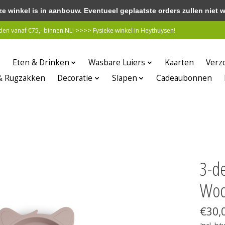
winkel is in aanbouw. Eventueel geplaatste orders zullen niet 
n vanaf €75,- binnen NL! >>>> Fysieke winkel in Heythuysen!
Eten & Drinken
Wasbare Luiers
Kaarten
Verz
& Rugzakken
Decoratie
Slapen
Cadeaubonnen
3-de
Woo
€30,