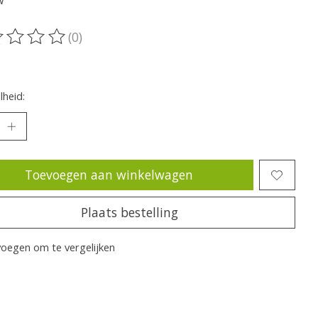
w
(0)
oordeling van dit product is
0
van de 5
heid:
Toevoegen aan winkelwagen
Plaats bestelling
oegen om te vergelijken