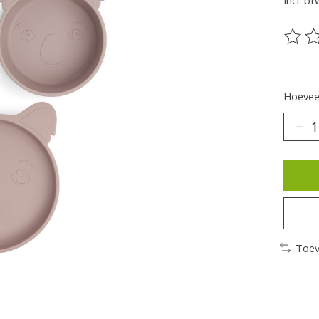
Incl. bt
De be
Hoeveel
Toev