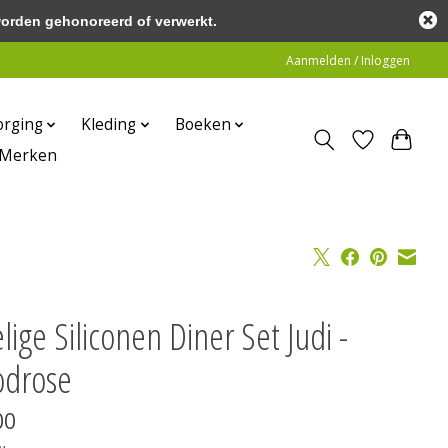
worden gehonoreerd of verwerkt.
Aanmelden / Inloggen
orging
Kleding
Boeken
Merken
lige Siliconen Diner Set Judi -
drose
00