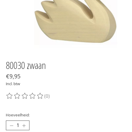
80030 zwaan
€9,95
Incl. btw
(0)
De beoordeling van dit product is
0
van de 5
Hoeveelheid: