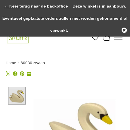
← Keer terug naar de backoffice
Deze winkel is in aanbouw.
>>>> voor 12.00u besteld? Dezelfde dag verzonden! >>>> Gratis verzenden
Eventueel geplaatste orders zullen niet worden gehonoreerd of
vanaf €75,- binnen NL! >>>> Fysieke winkel in Heythuysen!
verwerkt.
Verlanglijst
Winkelwa
Home
/
80030 zwaan
Product image slideshow Items