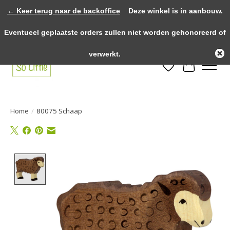
← Keer terug naar de backoffice
Deze winkel is in aanbouw.
>>>> voor 12.00u besteld? Dezelfde dag verzonden! >>>> Gratis verzenden
Eventueel geplaatste orders zullen niet worden gehonoreerd of
vanaf €75,- binnen NL! >>>> Fysieke winkel in Heythuysen!
verwerkt.
Verlanglijst
Winkelwa
Home
/
80075 Schaap
Product image slideshow Items