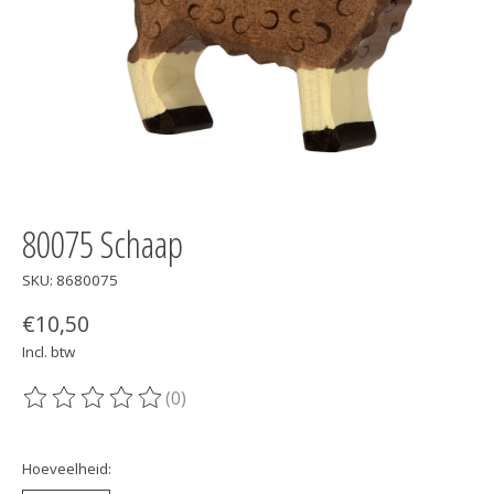
80075 Schaap
SKU: 8680075
€10,50
Incl. btw
(0)
De beoordeling van dit product is
0
van de 5
Hoeveelheid: