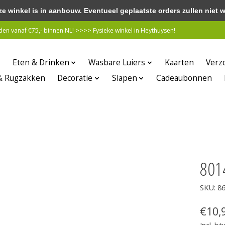
winkel is in aanbouw. Eventueel geplaatste orders zullen niet 
n vanaf €75,- binnen NL! >>>> Fysieke winkel in Heythuysen!
Eten & Drinken
Wasbare Luiers
Kaarten
Verz
& Rugzakken
Decoratie
Slapen
Cadeaubonnen
801
SKU: 8
€10,