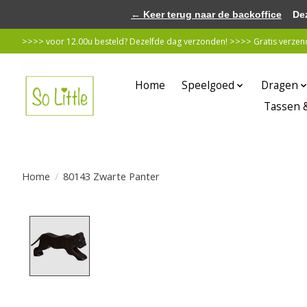
← Keer terug naar de backoffice
Deze 
>>>> voor 12.00u besteld? Dezelfde dag verzonden! >>>> Gratis verzende
Home
Speelgoed
Dragen
Tassen 
Home
/
80143 Zwarte Panter
Product image slideshow Items