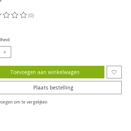
w
(0)
oordeling van dit product is
0
van de 5
heid:
Toevoegen aan winkelwagen
Plaats bestelling
oegen om te vergelijken