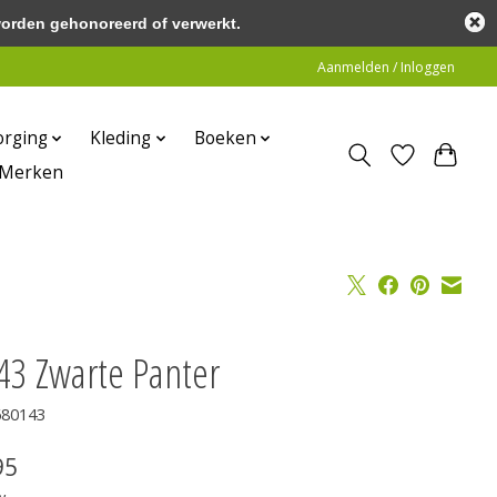
worden gehonoreerd of verwerkt.
Aanmelden / Inloggen
orging
Kleding
Boeken
Merken
43 Zwarte Panter
680143
95