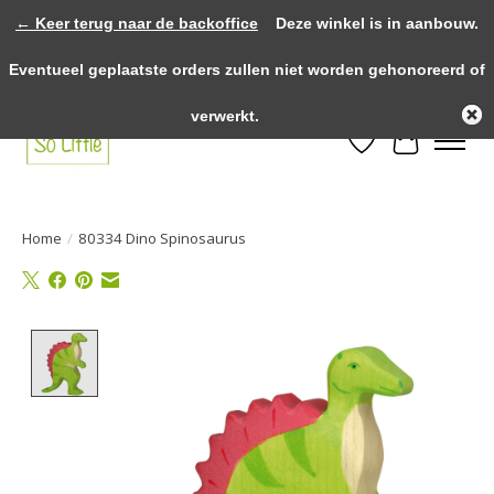
← Keer terug naar de backoffice
Deze winkel is in aanbouw.
>>>> voor 12.00u besteld? Dezelfde dag verzonden! >>>> Gratis verzenden
Eventueel geplaatste orders zullen niet worden gehonoreerd of
vanaf €75,- binnen NL! >>>> Fysieke winkel in Heythuysen!
verwerkt.
Verlanglijst
Winkelwa
Home
/
80334 Dino Spinosaurus
Product image slideshow Items