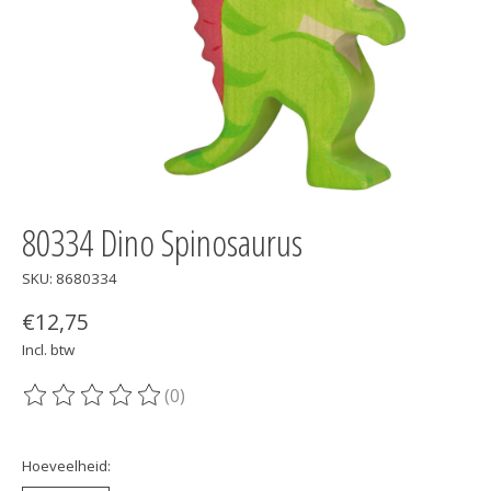
80334 Dino Spinosaurus
SKU: 8680334
€12,75
Incl. btw
(0)
De beoordeling van dit product is
0
van de 5
Hoeveelheid: