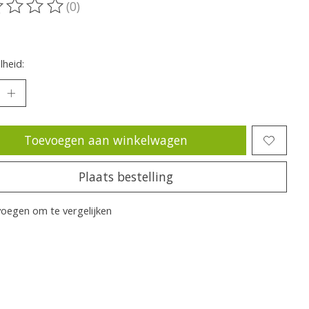
(0)
oordeling van dit product is
0
van de 5
heid:
Toevoegen aan winkelwagen
Plaats bestelling
oegen om te vergelijken