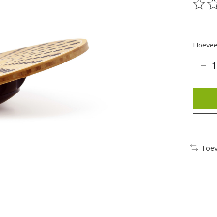
De be
Hoeveel
Toev