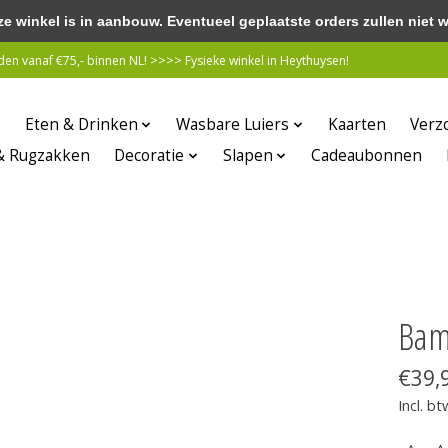
winkel is in aanbouw. Eventueel geplaatste orders zullen niet 
n vanaf €75,- binnen NL! >>>> Fysieke winkel in Heythuysen!
Eten & Drinken
Wasbare Luiers
Kaarten
Verz
& Rugzakken
Decoratie
Slapen
Cadeaubonnen
Bam
€39,
Incl. bt