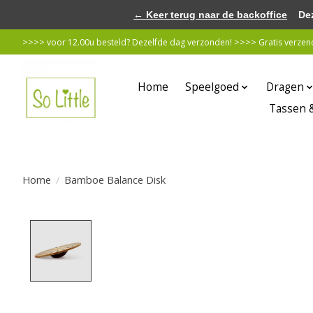
← Keer terug naar de backoffice
Deze 
>>>> voor 12.00u besteld? Dezelfde dag verzonden! >>>> Gratis verzende
Home
Speelgoed
Dragen
Tassen 
Home
/
Bamboe Balance Disk
Product image slideshow Items