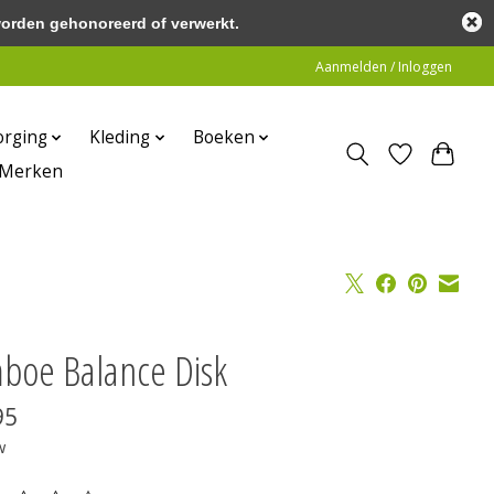
worden gehonoreerd of verwerkt.
Aanmelden / Inloggen
orging
Kleding
Boeken
Merken
boe Balance Disk
95
w