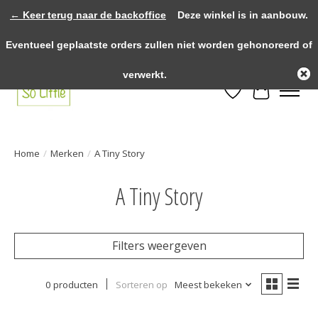
← Keer terug naar de backoffice
Deze winkel is in aanbouw.
>>>> voor 12.00u besteld? Dezelfde dag verzonden! >>>> Gratis verzenden
Eventueel geplaatste orders zullen niet worden gehonoreerd of
vanaf €75,- binnen NL! >>>> Fysieke winkel in Heythuysen!
verwerkt.
Verlanglijst
Winkelwa
Home
/
Merken
/
A Tiny Story
A Tiny Story
Filters weergeven
0 producten
Sorteren op
Meest bekeken