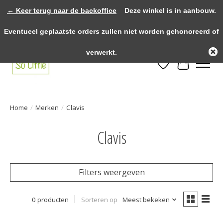
← Keer terug naar de backoffice
Deze winkel is in aanbouw.
>>>> voor 12.00u besteld? Dezelfde dag verzonden! >>>> Gratis verzenden
Eventueel geplaatste orders zullen niet worden gehonoreerd of
vanaf €75,- binnen NL! >>>> Fysieke winkel in Heythuysen!
verwerkt.
Verlanglijst
Winkelwa
Home
/
Merken
/
Clavis
Clavis
Filters weergeven
0 producten
Sorteren op
Meest bekeken