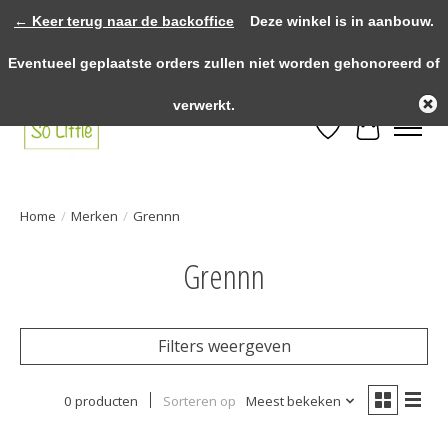
← Keer terug naar de backoffice
Deze winkel is in aanbouw.
>>>> voor 12.00u besteld? Dezelfde dag verzonden! >>>> Gratis verzenden
Eventueel geplaatste orders zullen niet worden gehonoreerd of
vanaf €75,- binnen NL! >>>> Fysieke winkel in Heythuysen!
verwerkt.
Verlanglijst
Winkelwa
Home
/
Merken
/
Grennn
Grennn
Filters weergeven
0 producten
Sorteren op
Meest bekeken