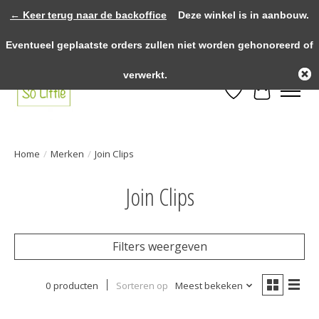
← Keer terug naar de backoffice
Deze winkel is in aanbouw.
>>>> voor 12.00u besteld? Dezelfde dag verzonden! >>>> Gratis verzenden
Eventueel geplaatste orders zullen niet worden gehonoreerd of
vanaf €75,- binnen NL! >>>> Fysieke winkel in Heythuysen!
verwerkt.
Verlanglijst
Winkelwa
Home
/
Merken
/
Join Clips
Join Clips
Filters weergeven
0 producten
Sorteren op
Meest bekeken