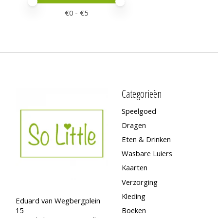
Minimale prijswaarde
Price maximum value
€
0
- €
5
Categorieën
Speelgoed
Dragen
Eten & Drinken
Wasbare Luiers
Kaarten
Verzorging
Kleding
Eduard van Wegbergplein
15
Boeken