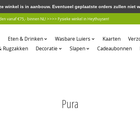
winkel is in aanbouw. Eventueel geplaatste orders zullen niet 
n vanaf €75,- binnen NL! >>>> Fysieke winkel in Heythuysen!
Eten & Drinken
Wasbare Luiers
Kaarten
Verz
& Rugzakken
Decoratie
Slapen
Cadeaubonnen
Pura