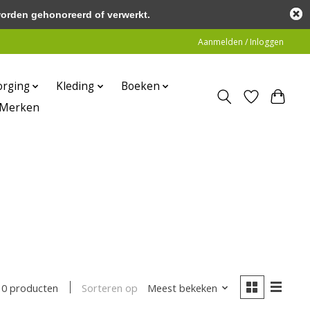
worden gehonoreerd of verwerkt.
Aanmelden / Inloggen
orging
Kleding
Boeken
Merken
Sorteren op
Meest bekeken
0 producten