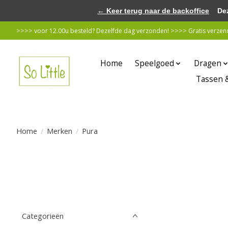
← Keer terug naar de backoffice
Deze 
>>>> voor 12.00u besteld? Dezelfde dag verzonden! >>>> Gratis verzende
Home
Speelgoed
Dragen
Tassen 
Home
/
Merken
/
Pura
Categorieën