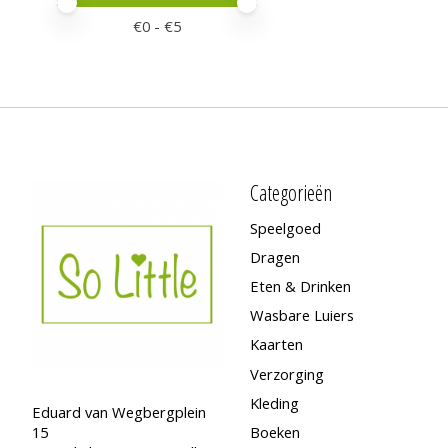
Minimale prijswaarde
Price maximum value
€
0
- €
5
Categorieën
Speelgoed
Dragen
Eten & Drinken
Wasbare Luiers
Kaarten
Verzorging
Kleding
Eduard van Wegbergplein
15
Boeken