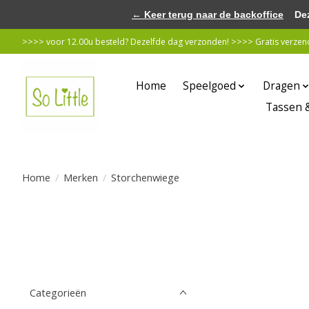
← Keer terug naar de backoffice
Deze 
>>>> voor 12.00u besteld? Dezelfde dag verzonden! >>>> Gratis verzende
Home
Speelgoed
Dragen
Tassen 
Home
/
Merken
/
Storchenwiege
Categorieën