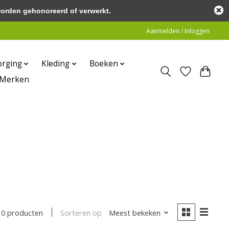
worden gehonoreerd of verwerkt.
Aanmelden / Inloggen
orging
Kleding
Boeken
Merken
Sorteren op
Meest bekeken
0 producten