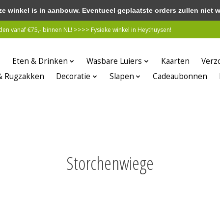
winkel is in aanbouw. Eventueel geplaatste orders zullen niet 
n vanaf €75,- binnen NL! >>>> Fysieke winkel in Heythuysen!
Eten & Drinken
Wasbare Luiers
Kaarten
Verz
& Rugzakken
Decoratie
Slapen
Cadeaubonnen
Storchenwiege