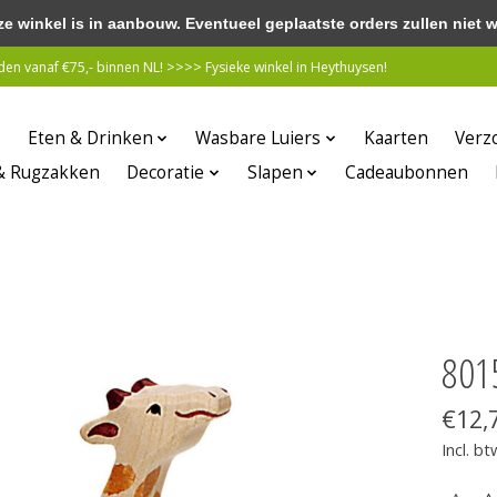
winkel is in aanbouw. Eventueel geplaatste orders zullen niet 
n vanaf €75,- binnen NL! >>>> Fysieke winkel in Heythuysen!
Eten & Drinken
Wasbare Luiers
Kaarten
Verz
& Rugzakken
Decoratie
Slapen
Cadeaubonnen
801
€12,
Incl. bt