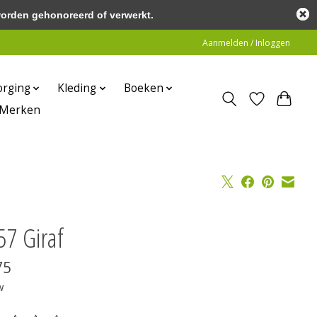
worden gehonoreerd of verwerkt.
Aanmelden / Inloggen
orging
Kleding
Boeken
Merken
57 Giraf
75
w