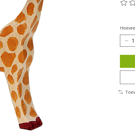
De be
Hoeveel
Toev