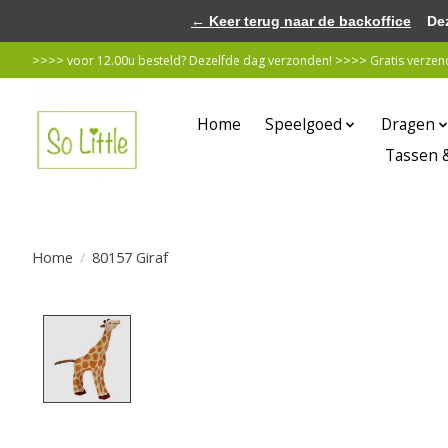
← Keer terug naar de backoffice
Deze 
>>>> voor 12.00u besteld? Dezelfde dag verzonden! >>>> Gratis verzende
Home
Speelgoed
Dragen
Tassen 
Home
/
80157 Giraf
Product image slideshow Items