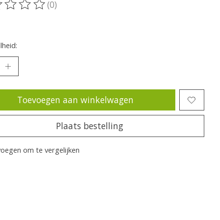
(0)
oordeling van dit product is
0
van de 5
heid:
Toevoegen aan winkelwagen
Plaats bestelling
oegen om te vergelijken