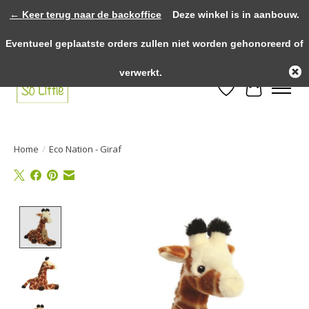
← Keer terug naar de backoffice
Deze winkel is in aanbouw.
>>>> voor 12.00u besteld? Dezelfde dag verzonden! >>>> Gratis verzenden
Eventueel geplaatste orders zullen niet worden gehonoreerd of
vanaf €75,- binnen NL! >>>> Fysieke winkel in Heythuysen!
verwerkt.
Verlanglijst
Winkelwa
Home
/
Eco Nation - Giraf
Product image slideshow Items