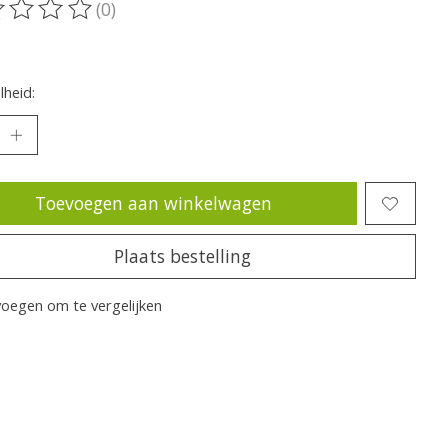
(0)
oordeling van dit product is
0
van de 5
heid:
Toevoegen aan winkelwagen
Plaats bestelling
oegen om te vergelijken