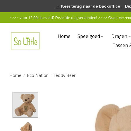
← Keer terug naar de backoffice
Deze 
>>>> voor 12.00u besteld? Dezelfde dag verzonden! >>>> Gratis verzende
Home
Speelgoed
Dragen
Tassen 
Home
/
Eco Nation - Teddy Beer
Product image slideshow Items