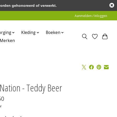
worden gehonoreerd of verwerkt.
Aanmelden / Inloggen
orging
Kleding
Boeken
Merken
Nation - Teddy Beer
50
w