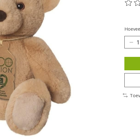
De be
Hoeveel
Toev