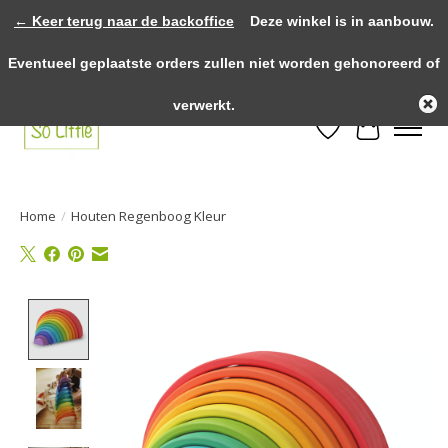
← Keer terug naar de backoffice
Deze winkel is in aanbouw.
>>>> voor 12.00u besteld? Dezelfde dag verzonden! >>>> Gratis verzenden
Eventueel geplaatste orders zullen niet worden gehonoreerd of
vanaf €75,- binnen NL! >>>> Fysieke winkel in Heythuysen!
verwerkt.
Verlanglijst
Winkelwa
Home
/
Houten Regenboog Kleur
Product image slideshow Items