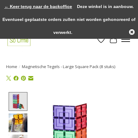
← Keer terug naar de backoffice
Deze winkel is in aanbouw.
>>>> voor 12.00u besteld? Dezelfde dag verzonden! >>>> Gratis verzenden
Eventueel geplaatste orders zullen niet worden gehonoreerd of
vanaf €75,- binnen NL! >>>> Fysieke winkel in Heythuysen!
verwerkt.
Verlanglijst
Winkelwa
Home
/
Magnetische Tegels - Large Square Pack (8 stuks)
Product image slideshow Items