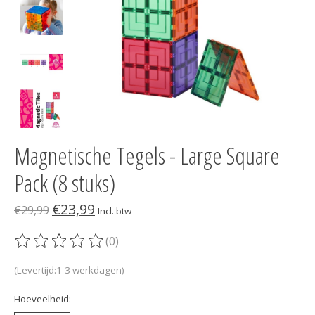
Magnetische Tegels - Large Square
Pack (8 stuks)
€23,99
€29,99
Incl. btw
(0)
De beoordeling van dit product is
0
van de 5
(Levertijd:1-3 werkdagen)
Hoeveelheid: