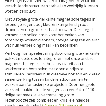
Elke tegel is voorzien van extra magneten, waardoor
verschillende structuren stabiel en veelzijdig kunnen
worden gebouwd.
Met 8 royale grote vierkante magnetische tegels in
levendige regenboogkleuren kan je kind groot
dromen en op grotere schaal bouwen. Deze tegels
vormen een solide basis voor het maken van
torenhoge wolkenkrabbers, stevige bruggen en alles
wat hun verbeelding maar kan bedenken.
Verhoog hun speelervaring door ons grote vierkante
pakket moeiteloos te integreren met onze andere
magnetische tegelsets, hun creativiteit aan te
wakkeren en het spelen met open eindjes te
stimuleren. Verbreed hun creatieve horizon en kweek
samenwerking tussen kinderen door samen te
werken aan fantasierijke projecten. Door het grote
vierkante pakket toe te voegen aan een 64- of 110-
delige set maak je je verzameling grote
regenboogtegels compleet en krijg je eindeloze
speelmogelijkheden!
64-piece
​
110-piece set
​