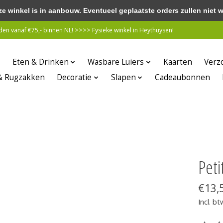
winkel is in aanbouw. Eventueel geplaatste orders zullen niet 
n vanaf €75,- binnen NL! >>>> Fysieke winkel in Heythuysen!
Eten & Drinken
Wasbare Luiers
Kaarten
Verz
& Rugzakken
Decoratie
Slapen
Cadeaubonnen
Peti
€13,
Incl. bt