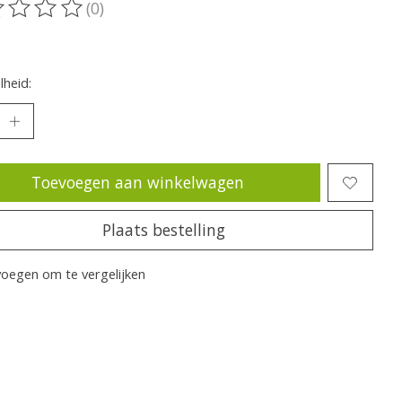
(0)
oordeling van dit product is
0
van de 5
heid:
Toevoegen aan winkelwagen
Plaats bestelling
oegen om te vergelijken