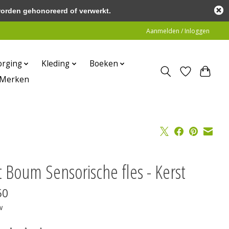
worden gehonoreerd of verwerkt.
Aanmelden / Inloggen
orging
Kleding
Boeken
Merken
t Boum Sensorische fles - Kerst
50
w