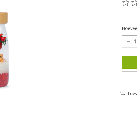
De be
Hoeveel
Toev