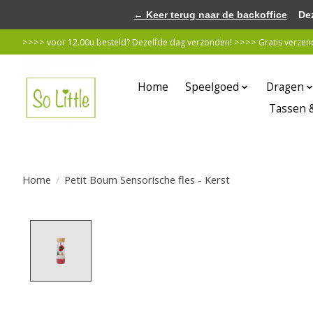
← Keer terug naar de backoffice
Deze 
>>>> voor 12.00u besteld? Dezelfde dag verzonden! >>>> Gratis verzende
Home
Speelgoed
Dragen
Tassen 
Home
/
Petit Boum Sensorische fles - Kerst
Product image slideshow Items