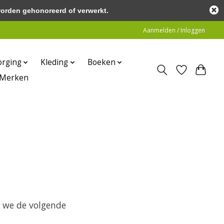
worden gehonoreerd of verwerkt.
Aanmelden / Inloggen
orging
Kleding
Boeken
Merken
n we de volgende