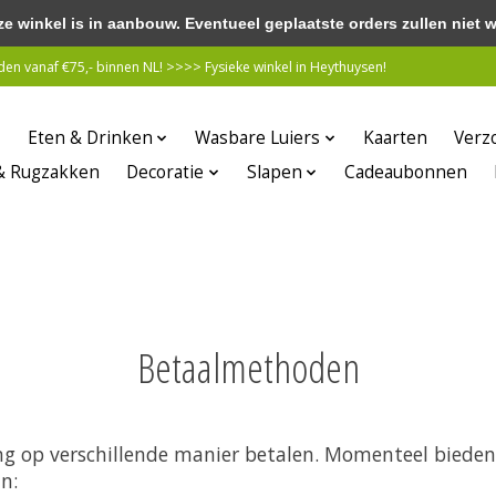
winkel is in aanbouw. Eventueel geplaatste orders zullen niet 
n vanaf €75,- binnen NL! >>>> Fysieke winkel in Heythuysen!
Eten & Drinken
Wasbare Luiers
Kaarten
Verz
& Rugzakken
Decoratie
Slapen
Cadeaubonnen
Betaalmethoden
ng op verschillende manier betalen. Momenteel biede
n: