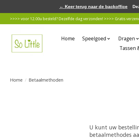
← Keer terug naar de backoffice
Deze 
>>>> voor 12.00u besteld? Dezelfde dag verzonden! >>>> Gratis verzende
Home
Speelgoed
Dragen
Tassen 
Home
/
Betaalmethoden
U kunt uw bestelli
betaalmethodes aa