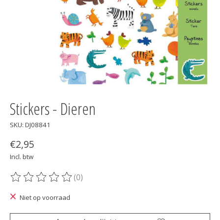
Stickers - Dieren
SKU: DJ08841
€2,95
Incl. btw
(0)
De beoordeling van dit product is
0
van de 5
Niet op voorraad