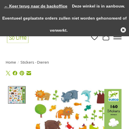
← Keer terug naar de backoffice
Deze winkel is in aanbouw.
>>>> voor 12.00u besteld? Dezelfde dag verzonden! >>>> Gratis verzenden
Eventueel geplaatste orders zullen niet worden gehonoreerd of
vanaf €75,- binnen NL! >>>> Fysieke winkel in Heythuysen!
verwerkt.
Verlanglijst
Winkelwa
Home
/
Stickers - Dieren
Product image slideshow Items