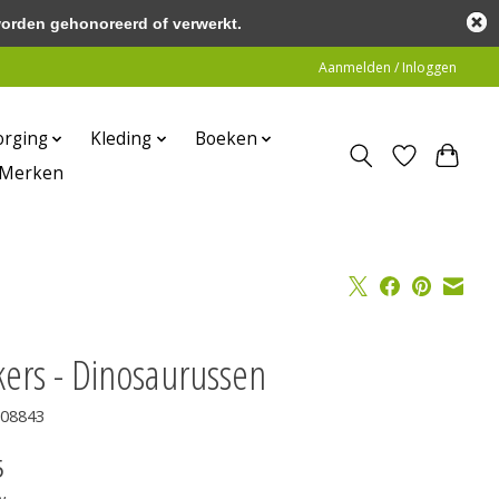
worden gehonoreerd of verwerkt.
Aanmelden / Inloggen
orging
Kleding
Boeken
Merken
kers - Dinosaurussen
J08843
5