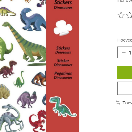
Incl. bt
De be
Hoeveel
Toev