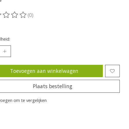
w
(0)
oordeling van dit product is
0
van de 5
heid:
Toevoegen aan winkelwagen
Plaats bestelling
oegen om te vergelijken