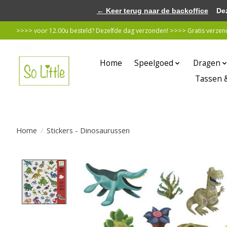
← Keer terug naar de backoffice
Deze 
>>>> voor 12.00u besteld? Dezelfde dag verzonden! >>>> Gratis verzende
Home
Speelgoed
Dragen
Tassen 
Home
/
Stickers - Dinosaurussen
Product image slideshow Items