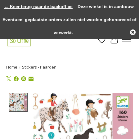
← Keer terug naar de backoffice
Deze winkel is in aanbouw.
>>>> voor 12.00u besteld? Dezelfde dag verzonden! >>>> Gratis verzenden
Eventueel geplaatste orders zullen niet worden gehonoreerd of
vanaf €75,- binnen NL! >>>> Fysieke winkel in Heythuysen!
verwerkt.
Verlanglijst
Winkelwa
Home
/
Stickers - Paarden
Product image slideshow Items