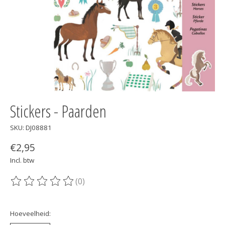
Stickers - Paarden
SKU: DJ08881
€2,95
Incl. btw
(0)
De beoordeling van dit product is
0
van de 5
Hoeveelheid: