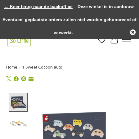
← Keer terug naar de backoffice
Deze winkel is in aanbouw.
>>>> voor 12.00u besteld? Dezelfde dag verzonden! >>>> Gratis verzenden
Eventueel geplaatste orders zullen niet worden gehonoreerd of
vanaf €75,- binnen NL! >>>> Fysieke winkel in Heythuysen!
verwerkt.
Verlanglijst
Winkelwa
Home
/
1 Sweet Cocoon auto
Product image slideshow Items